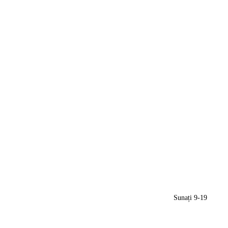
Sunați 9-19
(+373) 79959552