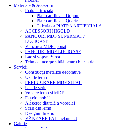
mobilei
Materiale & Accesorii
Piatra artificiala
Piatra artificiala Dupont
Piatra artificiala Quartz
Calculator PIATRA ARTIFICIALA
ACCESSORI HIGOLD
PANOURI MDF SUPERMAT /
LUCIOASE
Vânzarea MDF șponat
PANOURI MDF LUCIOASE
Lac si vopsea Sirca
Tehnica incorporabilă pentru bucatarie
Servicii
Construcții metalice decorative
Usi de lemn
PRELUCRARE MDF SI PAL
Usi de serie
Vopsire lemn si MDF
Fațade mobilă
Alegerea digitală a vopselei
Scari din lemn
Designul Interior
VÂNZARE PAL melaminat
Galerie