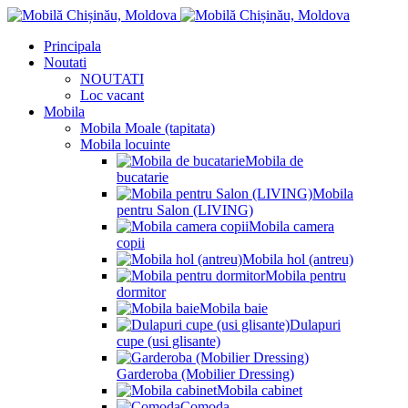
Principala
Noutati
NOUTATI
Loc vacant
Mobila
Mobila Moale (tapitata)
Mobila locuinte
Mobila de
bucatarie
Mobila
pentru Salon (LIVING)
Mobila camera
copii
Mobila hol (antreu)
Mobila pentru
dormitor
Mobila baie
Dulapuri
cupe (usi glisante)
Garderoba (Mobilier Dressing)
Mobila cabinet
Comoda