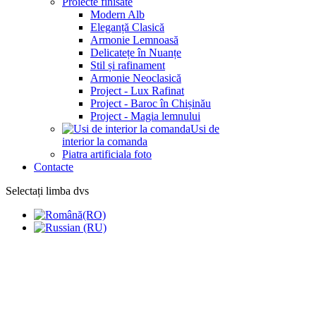
Proiecte finisate
Modern Alb
Eleganță Clasică
Armonie Lemnoasă
Delicatețe în Nuanțe
Stil și rafinament
Armonie Neoclasică
Project - Lux Rafinat
Project - Baroc în Chișinău
Project - Magia lemnului
Usi de
interior la comanda
Piatra artificiala foto
Contacte
Selectați limba dvs