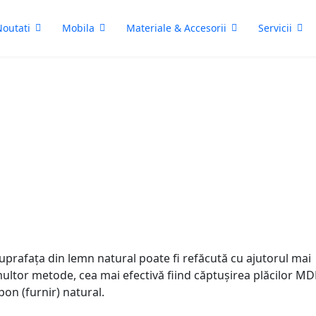
outati
Mobila
Materiale & Accesorii
Servicii
ii
Vânzarea MDF șponat
uprafața din lemn natural poate fi refăcută cu ajutorul mai
ultor metode, cea mai efectivă fiind căptușirea plăcilor MD
pon (furnir) natural.