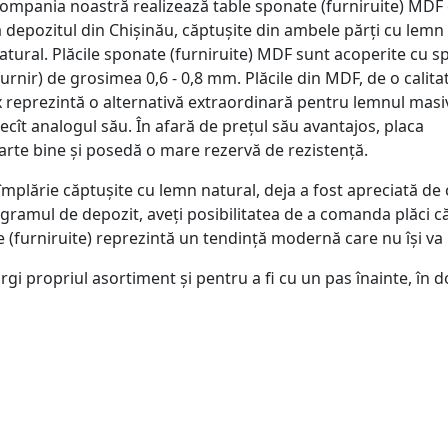
ompania noastră realizează table sponate (furniruite) MDF
a depozitul din Chișinău, căptușite din ambele părți cu lemn
atural. Plăcile sponate (furniruite) MDF sunt acoperite cu s
furnir) de grosimea 0,6 - 0,8 mm. Plăcile din MDF, de o calita
flux reprezintă o alternativă extraordinară pentru lemnul masi
cît analogul său. În afară de prețul său avantajos, placa
arte bine și posedă o mare rezervă de rezistență.
tîmplărie căptușite cu lemn natural, deja a fost apreciată de 
gramul de depozit, aveți posibilitatea de a comanda plăci că
(furniruite) reprezintă un tendință modernă care nu își va 
ărgi propriul asortiment și pentru a fi cu un pas înainte, în 