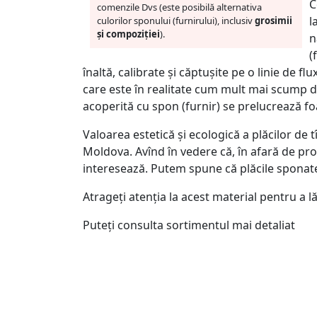
C
comenzile Dvs (este posibilă alternativa
l
culorilor sponului (furnirului), inclusiv
grosimii
și compoziției
).
n
(
înaltă, calibrate și căptușite pe o linie de 
care este în realitate cum mult mai scump de
acoperită cu spon (furnir) se prelucrează fo
Valoarea estetică și ecologică a plăcilor de 
Moldova. Avînd în vedere că, în afară de pro
interesează. Putem spune că plăcile sponate 
Atrageți atenția la acest material pentru a l
Puteți consulta sortimentul mai detaliat