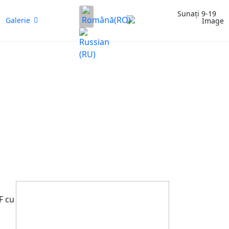
Selectați limba dvs
Sunați 9-19
Galerie
(+373)
79959552
F cu