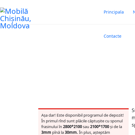
Principala
N
Vânzarea MDF șponat
Contacte
Vânzarea MDF furniruit în Chișinău
Sunteți aici:
Home
Materiale & Accesor
S
Așa dar! Este disponibil programul de depozit!
m
În primul rînd sunt plăcile căptușite cu sponul
s
frasinului în
2800*2100
sau
2100*1700
și de la
3mm
pînă la
30mm.
În plus, așteptăm