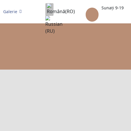
Selectați limba dvs
Sunați 9-19
Galerie
(+373)
79959552