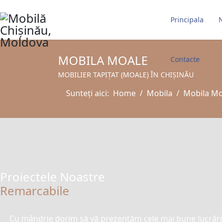
Principala
N
MOBILA MOALE
Contacte
MOBILIER TAPIȚAT (MOALE) ÎN CHIȘINĂU
Sunteți aici:
Home
Mobila
Mobila Moa
Proiectele Noastre
Remarcabile
Cu mândrie dorim să vă prezentăm cele mai bune lucrări